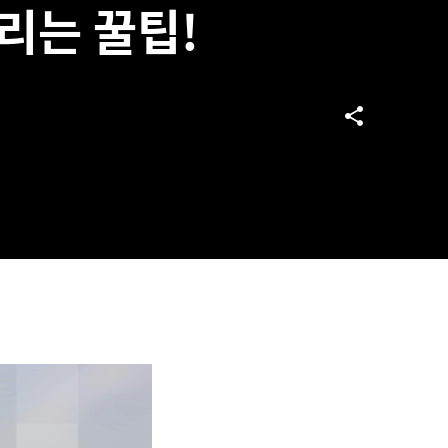
리는 꿀팁!
share