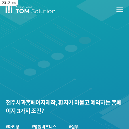
23.2
ms
menu
전주치과홈페이지제작, 환자가 머물고 예약하는 홈페
이지 3가지 조건?
#마케팅
#병원비즈니스
#실무